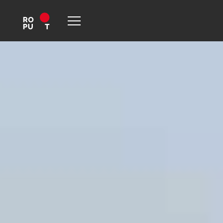
Hjem
-
Kjøkken
-
Praktisk drømmekjøkken med en liten dose
luksus