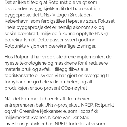
Det er ikke tilfeldig at Rotpunkt ble valgt som
leverandør av 535 kjøkken til det bærekraftige
byggeprosjektet UN17 Village i Ørestaden,
København, som ferdigstilles i løpet av 2023. Fokuset
i hele byggeprosjektet er nemlig økonomisk- og
sosial bærekraft, miljø og å kunne oppfylle FNs 17
bærekraftsmål. Dette passer svært godt inn i
Rotpunkts visjon om bærekraftige løsninger.
Hos Rotpunkt har vi de siste årene implementert de
nyeste teknologiene og maskinene for å redusere
materialbruk og avfall. I tillegg tilbys alle
fabrikkansatte el-sykler, vi har gjort en overgang til
fornybar energi i hele virksomheten, og all
produksjon er 100 prosent CO2-nøytral.
Når det kommer til bærekraft, fremhever
entreprenøren bak UN17-prosjektet, NREP, Rotpunkt
og vår Greenline kjøkkenserie, som i 2022 fikk
miljømerket Svanen. Nicole Van Der Star,
investeringsutvikler hos NREP, forteller at vi som