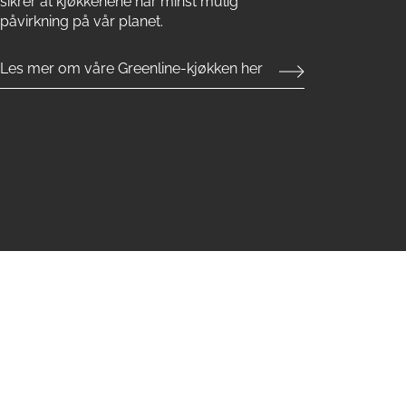
sikrer at kjøkkenene har minst mulig
påvirkning på vår planet.
Les mer om våre Greenline-kjøkken her