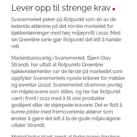
Lever opp til strenge krav
Svanemerket peker på Rotpunkt som en av de
ledende aktørene på det norske markedet for
kjøkkenløsninger med høy miljøprofil i 2022. Med
sin Greenline serie gjør Rotpunkt det lett å handle
rett.
Markedsansvarlig i Svanemerket, Bjørn Olav
Strandli, har uttalt at Rotpunkts Greenline
kjøkkenelementer var de første på markedet som
oppfyller Svanemerkets nyeste kriterier for møbler
og inventar (2022). Svanemerket strammer jevnlig
inn miljøkravene som stilles, og her har Rotpunkt
vært i front i 2022 med å få sine produkter
godkjent etter de skjerpede kravene. Det er flott å
kunne jobbe med fremoverlente aktører som
ønsker å gjøre det lett å ta de gode miljøvalgene
uttaler Strandli.
Merket betyr blant annet at forbrukerne forsikres