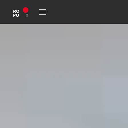
Hjem
-
Kjøkken
-
Rotpunkt skaper tidløst og funksjonelt
familiekjøkken for småbarnsfamilie på Konnerud