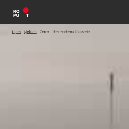
Hjem
-
Kjøkken
-
Zerox – den moderna köksserie